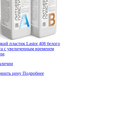
кий пластик Lastor 408 белого
та с увеличенным временем
ни
аличии
чнить цену
Подробнее