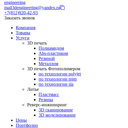
engineering
mail3dengineering@yandex.ru
+7(812)920-42-93
Заказать звонок
Компания
Товары
Услуги
3D печать
Полиамидом
Abs-пластиком
Резиной
Металлом
3D печать Фотополимером
по технологии polyjet
по технологии mjm
по технологии sla
Литье
Пластмасс
Резины
Реверс-инжиниринг
3D сканирование
3D моделирование
Цены
Портфолио