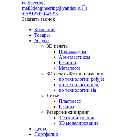
engineering
mail3dengineering@yandex.ru
+7(812)920-42-93
Заказать звонок
Компания
Товары
Услуги
3D печать
Полиамидом
Abs-пластиком
Резиной
Металлом
3D печать Фотополимером
по технологии polyjet
по технологии mjm
по технологии sla
Литье
Пластмасс
Резины
Реверс-инжиниринг
3D сканирование
3D моделирование
Цены
Портфолио