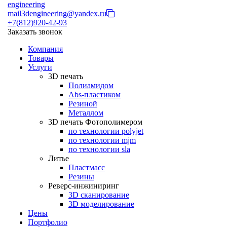
engineering
mail3dengineering@yandex.ru
+7(812)920-42-93
Заказать звонок
Компания
Товары
Услуги
3D печать
Полиамидом
Abs-пластиком
Резиной
Металлом
3D печать Фотополимером
по технологии polyjet
по технологии mjm
по технологии sla
Литье
Пластмасс
Резины
Реверс-инжиниринг
3D сканирование
3D моделирование
Цены
Портфолио