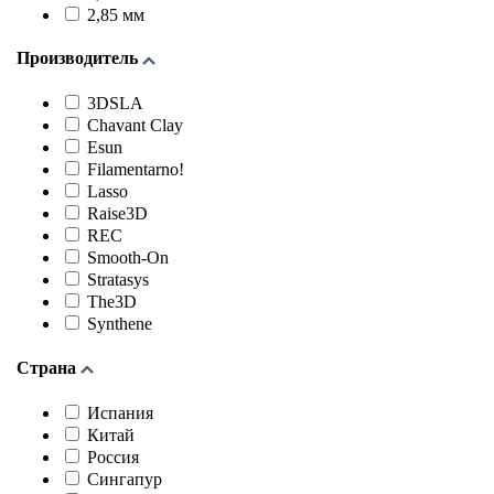
2,85 мм
Производитель
3DSLA
Chavant Clay
Esun
Filamentarno!
Lasso
Raise3D
REC
Smooth-On
Stratasys
The3D
Synthene
Страна
Испания
Китай
Россия
Сингапур