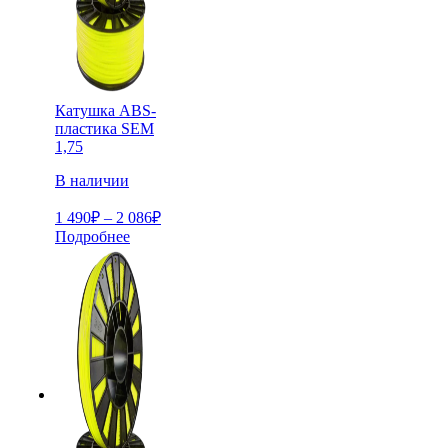
Катушка ABS-
пластика SEM
1,75
В наличии
Диапазон
1 490
₽
–
2 086
₽
цен:
Подробнее
1
490₽
–
2
086₽