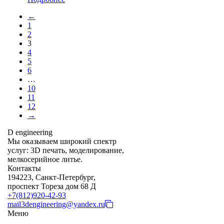
←
1
2
3
4
5
6
…
10
11
12
→
D engineering
Мы оказываем широкий спектр
услуг: 3D печать, моделирование,
мелкосерийное литье.
Контакты
194223, Санкт-Петербург,
проспект Тореза дом 68 Д
+7(812)920-42-93
mail3dengineering@yandex.ru
Меню