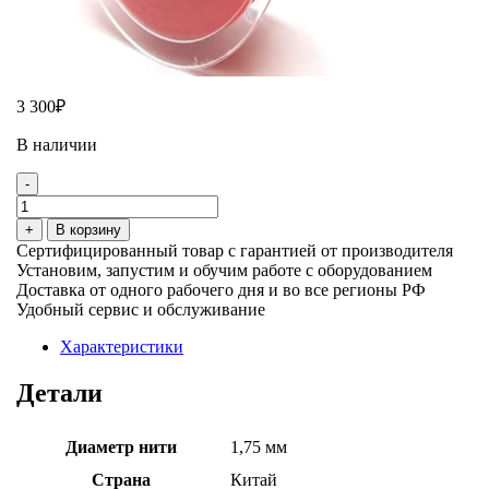
3 300
₽
В наличии
-
Количество
товара
+
В корзину
Катушка
Сертифицированный товар c гарантией от производителя
PETG-
Установим, запустим и обучим работе с оборудованием
пластика
Доставка от одного рабочего дня и во все регионы РФ
Raise3D
Удобный сервис и обслуживание
Premium,
1.75
Характеристики
мм,
1кг,
Детали
красная
Диаметр нити
1,75 мм
Страна
Китай