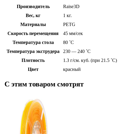
Производитель
Raise3D
Вес, кг
1 кг.
Материалы
PETG
Скорость перемещения
45 мм/сек
Температура стола
80 ˚C
Температура экструдера
230 — 240 ˚C
Плотность
1.3 г/см. куб. (при 21.5 ˚C)
Цвет
красный
C этим товаром смотрят