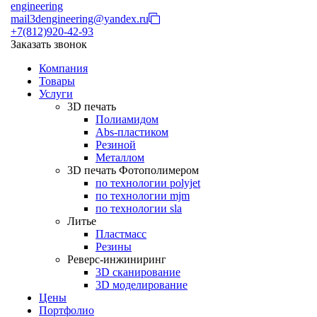
engineering
mail3dengineering@yandex.ru
+7(812)920-42-93
Заказать звонок
Компания
Товары
Услуги
3D печать
Полиамидом
Abs-пластиком
Резиной
Металлом
3D печать Фотополимером
по технологии polyjet
по технологии mjm
по технологии sla
Литье
Пластмасс
Резины
Реверс-инжиниринг
3D сканирование
3D моделирование
Цены
Портфолио