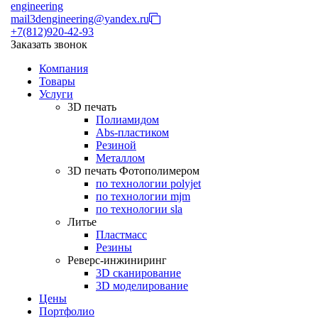
engineering
mail3dengineering@yandex.ru
+7(812)920-42-93
Заказать звонок
Компания
Товары
Услуги
3D печать
Полиамидом
Abs-пластиком
Резиной
Металлом
3D печать Фотополимером
по технологии polyjet
по технологии mjm
по технологии sla
Литье
Пластмасс
Резины
Реверс-инжиниринг
3D сканирование
3D моделирование
Цены
Портфолио