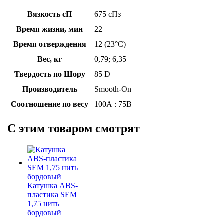
Вязкость сП
675 сПз
Время жизни, мин
22
Время отверждения
12 (23°C)
Вес, кг
0,79; 6,35
Твердость по Шору
85 D
Производитель
Smooth-On
Соотношение по весу
100А : 75В
C этим товаром смотрят
Катушка ABS-
пластика SEM
1,75 нить
бордовый