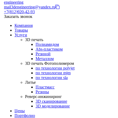
engineering
mail3dengineering@yandex.ru
+7(812)920-42-93
Заказать звонок
Компания
Товары
Услуги
3D печать
Полиамидом
Abs-пластиком
Резиной
Металлом
3D печать Фотополимером
по технологии polyjet
по технологии mjm
по технологии sla
Литье
Пластмасс
Резины
Реверс-инжиниринг
3D сканирование
3D моделирование
Цены
Портфолио