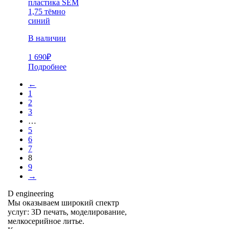
пластика SEM
1,75 тёмно
синий
В наличии
1 690
₽
Подробнее
←
1
2
3
…
5
6
7
8
9
→
D engineering
Мы оказываем широкий спектр
услуг: 3D печать, моделирование,
мелкосерийное литье.