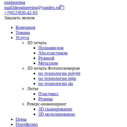
engineering
mail3dengineering@yandex.ru
+7(812)920-42-93
Заказать звонок
Компания
Товары
Услуги
3D печать
Полиамидом
Abs-пластиком
Резиной
Металлом
3D печать Фотополимером
по технологии polyjet
по технологии mjm
по технологии sla
Литье
Пластмасс
Резины
Реверс-инжиниринг
3D сканирование
3D моделирование
Цены
Портфолио