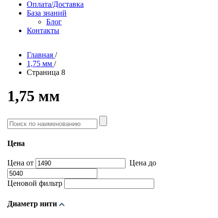
Оплата/Доставка
База знаний
Блог
Контакты
Главная
/
1,75 мм
/
Страница 8
1,75 мм
Поиск
по
наименованию
Цена
Цена от
Цена до
Ценовой фильтр
Диаметр нити